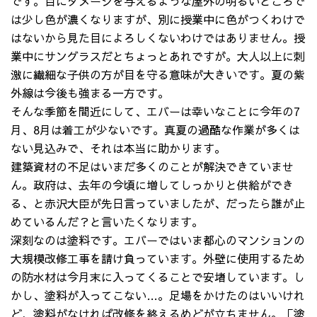
です。目にダメージを与えるような屋外の明るいところで
は少し色が濃くなりますが、別に授業中に色がつくわけで
はないから見た目によろしくないわけではありません。授
業中にサングラスだとちょっとあれですが。大人以上に刺
激に繊細な子供の方が目を守る意味が大きいです。夏の紫
外線は今後も強まる一方です。
そんな季節を間近にして、エバーは幸いなことに今年の7
月、8月は着工が少ないです。真夏の過酷な作業が多くは
ない見込みで、それは本当に助かります。
建築資材の不足はいまだ多くのことが解決できていませ
ん。政府は、去年の今頃に増してしっかりと供給ができ
る、と赤沢大臣が先日言っていましたが、だったら誰が止
めているんだ？と言いたくなります。
深刻なのは塗料です。エバーではいま都心のマンションの
大規模改修工事を請け負っています。外壁に使用するため
の防水材は今月末に入ってくることで安堵しています。し
かし、塗料が入ってこない…。足場をかけたのはいいけれ
ど、塗料がなければ改修を終えるめどが立ちません。「塗