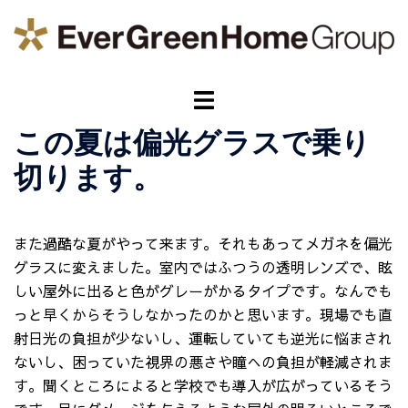
コ
ン
テ
ン
ト
ツ
グ
へ
この夏は偏光グラスで乗り
ル
ス
メ
切ります。
キ
ニ
ッ
ュ
プ
ー
また過酷な夏がやって来ます。それもあってメガネを偏光
グラスに変えました。室内ではふつうの透明レンズで、眩
しい屋外に出ると色がグレーがかるタイプです。なんでも
っと早くからそうしなかったのかと思います。現場でも直
射日光の負担が少ないし、運転していても逆光に悩まされ
ないし、困っていた視界の悪さや瞳への負担が軽減されま
す。聞くところによると学校でも導入が広がっているそう