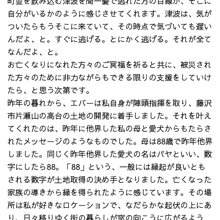
町並を飲み込む津波を間一髪で逃れた方の目線が、そこに
自分がいるかのように感じさせてくれます。津波は、気が
ついたらもうそこに来ていて、その時点で気づいても遅い
んだよ、と。すぐに逃げる。とにかく逃げる。それが全て
なんだよ、と。
お亡くなりになれた方々のご冥福を祈ると共に、被災され
た方々のために非力ながらもできる限りの支援をしていけ
たら、と思う次第です。
昨年の暮れから、エバーは私自身が陣頭指揮を取り、藤沢
市片瀬山の高台の土地の開発に着手しました。それを叶え
てくれたのは、昨年に他界した私の母と愛犬からもたらさ
れたメッセージのようなものでした。母は88歳で昨年他界
しました。同じく昨年他界した愛犬の名はパヤといい、数
字にしたら88。「88」という、一般には縁起が良いとも
される数字が土地取得の決め手となりました。亡くなった
家族の導きから縁を得られたように感じています。その場
所は私が好きなロケーションで、なだらかな起伏の上にあ
り、日々移りゆく街の暮らしが窓の向こうに広がるよう