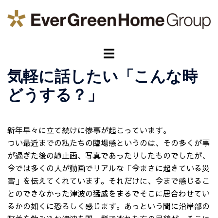
コ
ン
テ
ン
ト
ツ
グ
へ
気軽に話したい「こんな時
ル
ス
メ
どうする？」
キ
ニ
ッ
ュ
プ
ー
新年早々に立て続けに惨事が起こっています。
つい最近までの私たちの臨場感というのは、その多くが事
が過ぎた後の静止画、写真であったりしたものでしたが、
今では多くの人が動画でリアルな「今まさに起きている災
害」を伝えてくれています。それだけに、今まで感じるこ
とのできなかった津波の猛威をまるでそこに居合わせてい
るかの如くに恐ろしく感じます。あっという間に沿岸部の