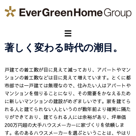
コ
ン
テ
ン
ト
ツ
グ
へ
著しく変わる時代の潮目。
ル
ス
メ
キ
ニ
ッ
戸建ての着工数が目に見えて減っており、アパートやマン
ュ
プ
ションの着工数などは目に見えて増えています。とくに都
ー
市部では一戸建ては無理なので、住みたい人はアパートや
マンションを借りることになり、その需要をかなえるため
に新しいマンションの建設がめざましいです。家を建てら
れる人と建てられない人というのが数年前より確実に隔た
りができており、建てられる人には余裕があり、坪単価
200万円超の大手ハウスメーカーに家づくりを依頼しま
す。名のあるハウスメーカーを選ぶということは、やはり