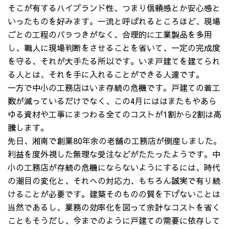
そこが有するハイブランド性、つまり信頼感とか安心感と
いったものを好みます。一流と呼ばれるところほど、現場
ごとの工程のバラつきがなく、合理的に工業製品を多用
し、職人に現場判断をさせることを省いて、一定の完成度
を守る、それが大手たる所以です。いま戸建てを建てられ
る人とは、それを手に入れることができる人達です。
一方で中小の工務店はいま存続の危機です。戸建ての着工
数が減っているだけでなく、この4月にははまたもやあら
ゆる資材や工事にまつわる全てのコストが1割から2割は高
騰します。
先日、湘南で創業80年余の老舗の工務店が倒産しました。
利益を度外視した無理な受注などがたたったようです。中
小の工務店が存続の危機にならないようにするには、時代
の潮目の変化と、それへの対応力、もちろん誠実で有り続
けることが必要です。建築そのものの質を下げないことは
当然であるし、業務の効率化を図って余計なコストを省く
こともそうだし、今までのように戸建ての需要に依存して