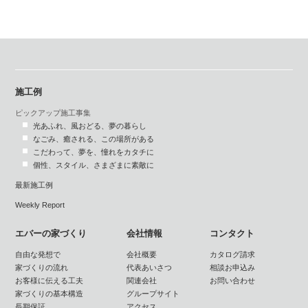
施工例
ピックアップ施工事集
光あふれ、風おどる、夢の暮らし
なごみ、癒される、この場所がある
こだわって、夢を、憧れをカタチに
個性、スタイル、さまざまに素敵に
最新施工例
Weekly Report
エバーの家づくり
会社情報
コンタクト
自由な発想で
会社概要
カタログ請求
家づくりの流れ
代表あいさつ
相談お申込み
お客様に伝える工夫
関連会社
お問い合わせ
家づくりの基本構造
グループサイト
長期保証
アクセス