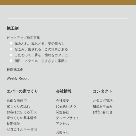
施工例
ピックアップ施工事集
光あふれ、風おどる、夢の暮らし
なごみ、癒される、この場所がある
こだわって、夢を、憧れをカタチに
個性、スタイル、さまざまに素敵に
最新施工例
Weekly Report
エバーの家づくり
会社情報
コンタクト
自由な発想で
会社概要
カタログ請求
家づくりの流れ
代表あいさつ
相談お申込み
お客様に伝える工夫
関連会社
お問い合わせ
家づくりの基本構造
グループサイト
長期保証
アクセス
ゼロエネルギー住宅
お知らせ