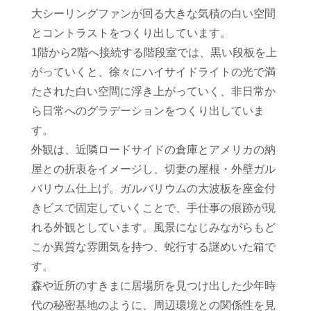
大シーリングファンが回る大きな気積の白い空間
とコントラストをつくり出しています。
1階から2階へ接続する階段室では、黒い段板を上
がっていくと、徐々にハイサイドライトの光で満
たされた白い空間に浮き上がっていく、非日常か
ら日常へのグラデーションをつくり出していま
す。
外観は、近隣ロードサイドの倉庫とアメリカの納
屋との折衷をイメージし、切妻の屋根・外壁ガル
バリウム仕上げ。ガルバリウムの大波板を座金付
きビスで固定していくことで、手仕事の痕跡が現
れる外観としています。風景になじみながらもど
こか異質な雰囲気を持つ、蛇行する謎めいた箱で
す。
森や近所のすきまに居場所を見つけ出した少年時
代の秘密基地のように、周辺環境との関係性を見