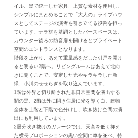
イル、黒で統一した家具、上質な素材を使用し、
シンプルにまとめることで「大人の」ライブハウ
スとしてステージの演者を引き立てる役割を担っ
ています。ナラ材を基調としたバースペースは、
カウンター後ろの防音扉を開けるとプライベート
空間のエントランスとなります。
階段を上がり、あえて重量感をだした引戸を開け
ると明るい2階へ。リビングルームはあえて北向
きに開くことで、安定した光やキラキラした新
緑、小川のせせらぎを取り込んでいます。
1階は外界と切り離された非日常空間を演出する
闇の黒、2階は外に開き住居に光を導く白、建物
全体を上階と下階で色分けし、吹き抜け空間の演
出にも利用しています。
2層分吹き抜けのガレージでは、天高を低く抑え
た横長プロポーションの黒い空間に車を並べ、特