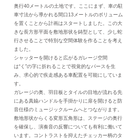
奥行40メートルの土地です。ここにまず、車の駐
車寸法から導かれる間口13メートルのボリューム
を置くことから計画はスタートしました。この大
きな長方形平面を敷地形状を鋳型として、少し蛇
行させることで特別な空間体験を作ることを考え
ました。
シャッターを開けると広がるガレージ空間
は“く”の字に折れることで視覚的なパースを生
み、求心的で疾走感ある車配置を可能にしていま
す。
ガレージの奥、羽目板とタイルの目地が流れる先
にある真鍮ハンドルを手掛かりに扉を開けると防
音仕様のミュージックルームへとつながります。
敷地形状からくる変形五角形は、ステージの奥行
を確保し、演奏音の反響についても有利に働いて
います。コントラストを抑えたチェッカー柄のタ