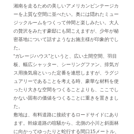
湘南を走るための美しいアメリカンビンテージカ
ーを上質な空間に並べたい。奥には隠れたミュー
ジックルームをつくって仲間と楽しみたい。大人
の贅沢をみたす豪邸にも聞こえますが、少年が秘
密基地について話すようなお施主様が印象的でし
た。
“ガレージハウス”というと、広い土間空間、羽目
板、幅広シャッター、シーリングファン、排気ガ
ス用換気扇といった定番を連想しますが、ラグジ
ュアリーであることを考える時、豪華な材料を使
ったり大きな空間をつくることよりも、ここでし
かない固有の価値をつくることに重きを置きまし
た。
敷地は、有料道路に接続するロードサイドにあり
ます。幹線道路の喧騒から、北側の小川と斜面林
に向かってゆったりと蛇行する間口15メートル、